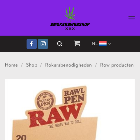
Ga
naar
inhoud
NL
Home
/
Shop
/
Rokersbenodigheden
/
Raw producten