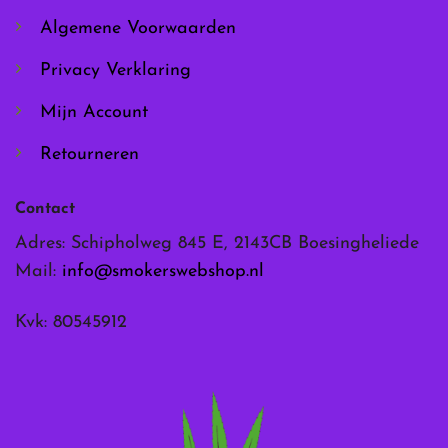
de
de
Algemene Voorwaarden
productpagina
productpagina
Privacy Verklaring
Mijn Account
Retourneren
Contact
Adres: Schipholweg 845 E, 2143CB Boesingheliede
Mail:
info@smokerswebshop.nl
Kvk: 80545912