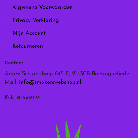
de
de
Algemene Voorwaarden
productpagina
productpagina
Privacy Verklaring
Mijn Account
Retourneren
Contact
Adres: Schipholweg 845 E, 2143CB Boesingheliede
Mail:
info@smokerswebshop.nl
Kvk: 80545912