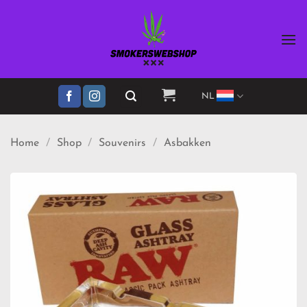
Ga
naar
inhoud
NL
Home
/
Shop
/
Souvenirs
/
Asbakken