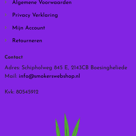
Algemene Voorwaarden
productpagina
productpagina
Privacy Verklaring
Mijn Account
Retourneren
Contact
Adres: Schipholweg 845 E, 2143CB Boesingheliede
Mail:
info@smokerswebshop.nl
Kvk: 80545912