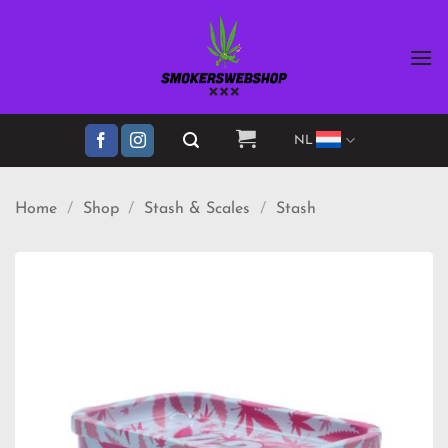
Ga
naar
inhoud
NL
Home
/
Shop
/
Stash & Scales
/
Stash