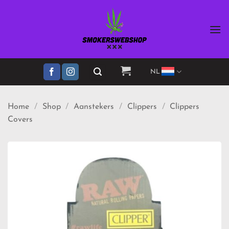
Ga
naar
inhoud
NL
Home
/
Shop
/
Aanstekers
/
Clippers
/
Clippers
Covers