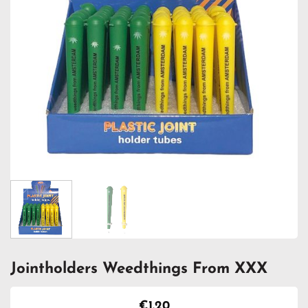
Jointholders Weedthings From XXX
€
1.20