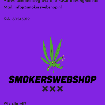
Adres: Schipholweg 845 E, 2143CB Boesingheliede
Mail:
info@smokerswebshop.nl
Kvk: 80545912
Wie zijn wij?