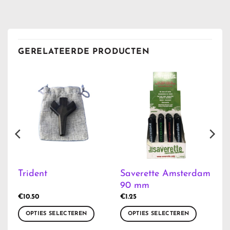
GERELATEERDE PRODUCTEN
Saverette Amsterdam
Trident
90 mm
€
10.50
€
1.25
OPTIES SELECTEREN
OPTIES SELECTEREN
Dit
Dit