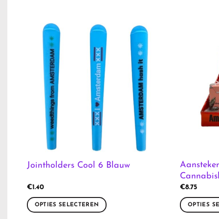
Aansteker
Jointholders Cool 6 Blauw
Cannabis
€
1.40
€
8.75
OPTIES SELECTEREN
OPTIES S
Dit
Dit