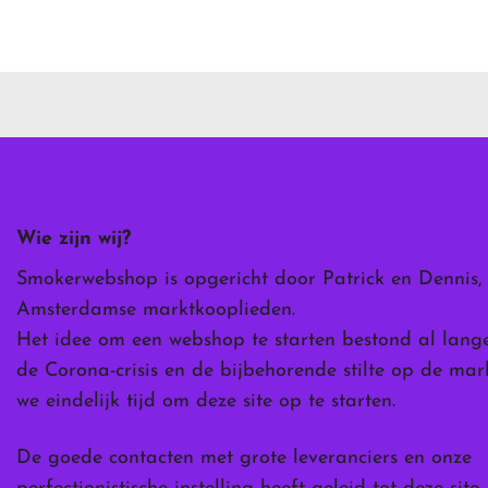
product
heeft
meerdere
variaties.
Deze
optie
kan
gekozen
worden
Wie zijn wij?
op
de
Smokerwebshop is opgericht door Patrick en Dennis,
ina
productpagina
Amsterdamse marktkooplieden.
Het idee om een webshop te starten bestond al lang
de Corona-crisis en de bijbehorende stilte op de ma
we eindelijk tijd om deze site op te starten.
De goede contacten met grote leveranciers en onze