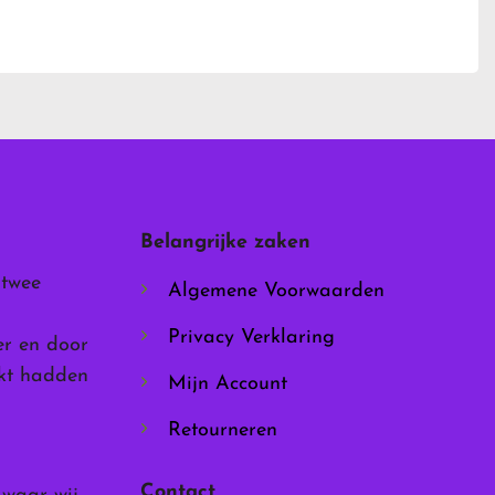
product
heeft
meerdere
variaties.
Deze
optie
kan
gekozen
worden
Belangrijke zaken
op
de
 twee
Algemene Voorwaarden
productpagina
Privacy Verklaring
er en door
rkt hadden
Mijn Account
Retourneren
Contact