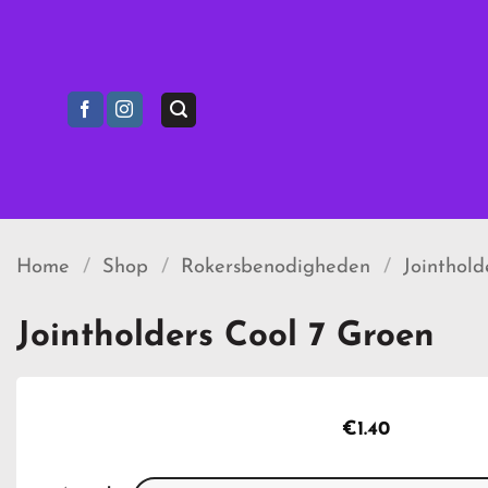
Ga
naar
inhoud
Home
/
Shop
/
Rokersbenodigheden
/
Jointhold
Jointholders Cool 7 Groen
€
1.40