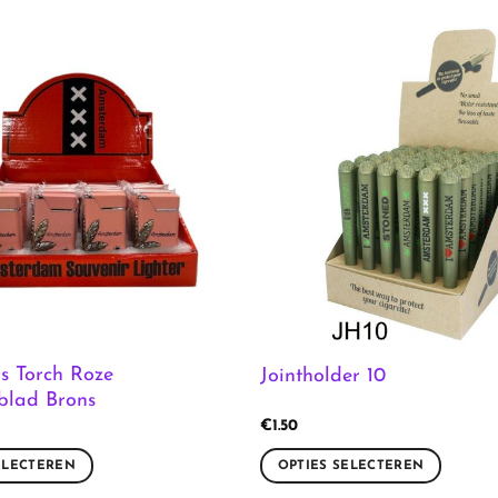
s Torch Roze
Jointholder 10
blad Brons
€
1.50
ELECTEREN
OPTIES SELECTEREN
Dit