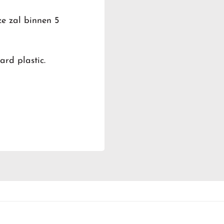
ze zal binnen 5
rd plastic.