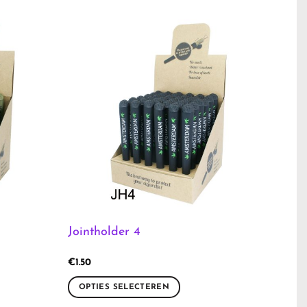
Jointholder 4
€
1.50
OPTIES SELECTEREN
Dit