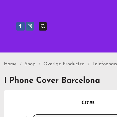
Ga
naar
inhoud
Home
/
Shop
/
Overige Producten
/
Telefoonacc
I Phone Cover Barcelona
€
17.95