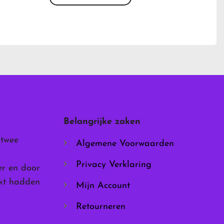
Dit
product
heeft
meerdere
variaties.
Deze
optie
kan
gekozen
worden
Belangrijke zaken
op
de
 twee
Algemene Voorwaarden
productpagina
Privacy Verklaring
er en door
rkt hadden
Mijn Account
Retourneren