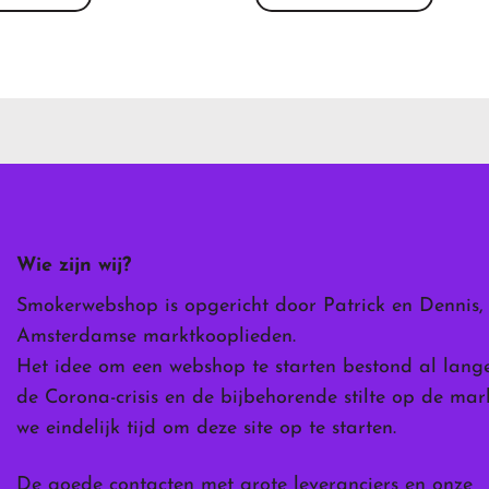
Dit
product
heeft
meerdere
variaties.
Deze
optie
kan
gekozen
worden
Wie zijn wij?
op
de
Smokerwebshop is opgericht door Patrick en Dennis,
ina
productpagina
Amsterdamse marktkooplieden.
Het idee om een webshop te starten bestond al lang
de Corona-crisis en de bijbehorende stilte op de ma
we eindelijk tijd om deze site op te starten.
De goede contacten met grote leveranciers en onze