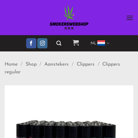
Ga
naar
inhoud
NL
Home
/
Shop
/
Aanstekers
/
Clippers
/
Clippers
regular