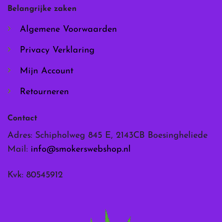
worden
worden
Belangrijke zaken
op
op
de
de
Algemene Voorwaarden
productpagina
productpagina
Privacy Verklaring
Mijn Account
Retourneren
Contact
Adres: Schipholweg 845 E, 2143CB Boesingheliede
Mail:
info@smokerswebshop.nl
Kvk: 80545912