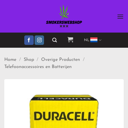
Ga
naar
inhoud
NL
Home
/
Shop
/
Overige Producten
/
Telefoonaccessoires en Batterijen