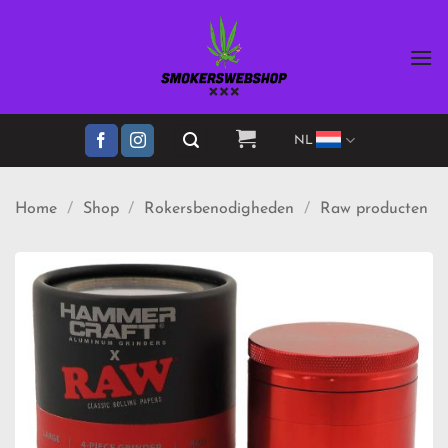
Ga
naar
inhoud
NL
Home
/
Shop
/
Rokersbenodigheden
/
Raw producten