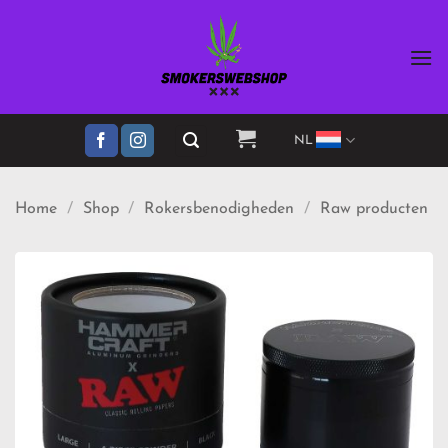
Ga
naar
inhoud
NL
Home
/
Shop
/
Rokersbenodigheden
/
Raw producten