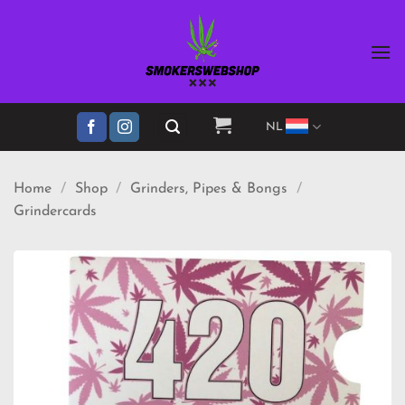
Ga
naar
inhoud
NL
Home
/
Shop
/
Grinders, Pipes & Bongs
/
Grindercards