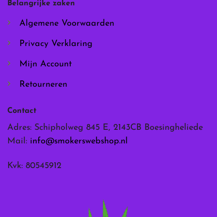
Belangrijke zaken
op
op
de
de
Algemene Voorwaarden
productpagina
productpagina
Privacy Verklaring
Mijn Account
Retourneren
Contact
Adres: Schipholweg 845 E, 2143CB Boesingheliede
Mail:
info@smokerswebshop.nl
Kvk: 80545912