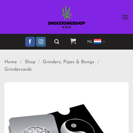
Ga
naar
inhoud
NL
Home
/
Shop
/
Grinders, Pipes & Bongs
/
Grindercards