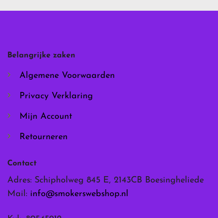
Deze
Deze
optie
optie
kan
kan
gekozen
gekozen
worden
worden
Belangrijke zaken
op
op
de
de
Algemene Voorwaarden
productpagina
productpagina
Privacy Verklaring
Mijn Account
Retourneren
Contact
Adres: Schipholweg 845 E, 2143CB Boesingheliede
Mail:
info@smokerswebshop.nl