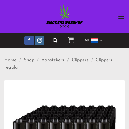
Ga
naar
inhoud
NL
Home
/
Shop
/
Aanstekers
/
Clippers
/
Clippers
regular