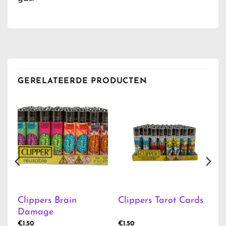
GERELATEERDE PRODUCTEN
Clippers Brain
1
Clippers Tarot Cards
Damage
€
1.50
€
1.50