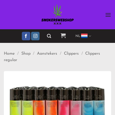
Ga
naar
inhoud
NL
Home
/
Shop
/
Aanstekers
/
Clippers
/
Clippers
regular