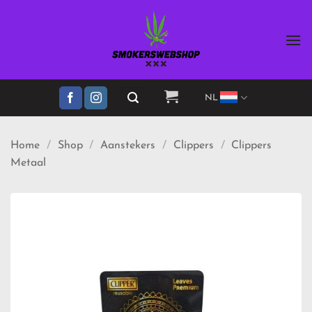
Ga
naar
inhoud
NL
Home
/
Shop
/
Aanstekers
/
Clippers
/
Clippers
Metaal