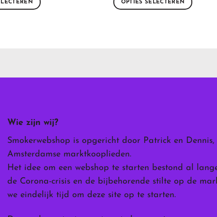
ELECTEREN
OPTIES SELECTEREN
Dit
product
heeft
meerdere
variaties.
Deze
optie
kan
gekozen
worden
Wie zijn wij?
op
de
Smokerwebshop is opgericht door Patrick en Dennis,
ina
productpagina
Amsterdamse marktkooplieden.
Het idee om een webshop te starten bestond al lang
de Corona-crisis en de bijbehorende stilte op de ma
we eindelijk tijd om deze site op te starten.