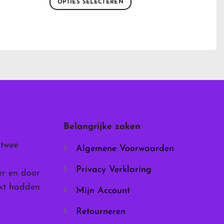
OPTIES SELECTEREN
Dit
product
heeft
meerdere
variaties.
Deze
optie
kan
gekozen
worden
Belangrijke zaken
op
de
 twee
Algemene Voorwaarden
productpagina
Privacy Verklaring
er en door
rkt hadden
Mijn Account
Retourneren