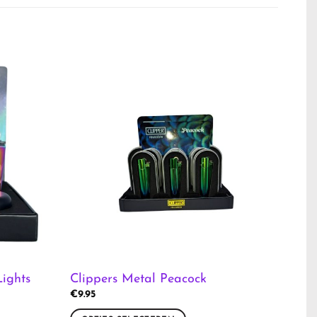
ights
Clippers Metal Peacock
€
9.95