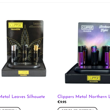
Metal Leaves Silhouete
Clippers Metal Northern L
€
9.95