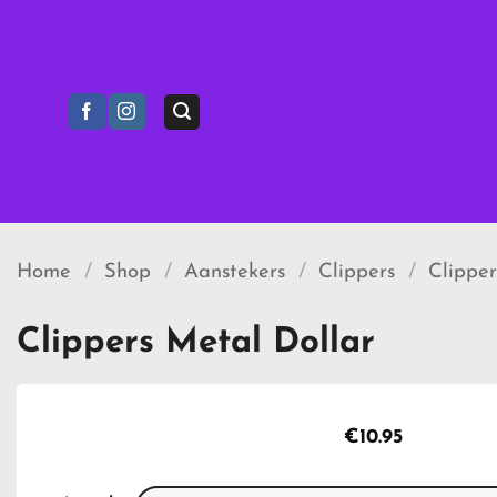
Ga
naar
inhoud
Home
/
Shop
/
Aanstekers
/
Clippers
/
Clippe
Clippers Metal Dollar
€
10.95