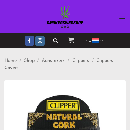
Ga
naar
inhoud
NL
Home
/
Shop
/
Aanstekers
/
Clippers
/
Clippers
Covers