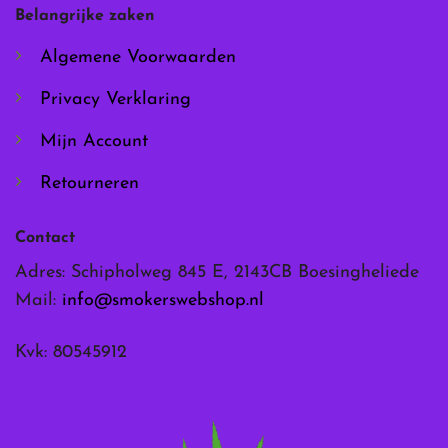
worden
worden
Belangrijke zaken
op
op
de
de
Algemene Voorwaarden
productpagina
productpagina
Privacy Verklaring
Mijn Account
Retourneren
Contact
Adres: Schipholweg 845 E, 2143CB Boesingheliede
Mail:
info@smokerswebshop.nl
Kvk: 80545912