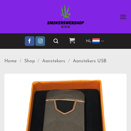
Ga
naar
inhoud
NL
Home
/
Shop
/
Aanstekers
/
Aanstekers USB