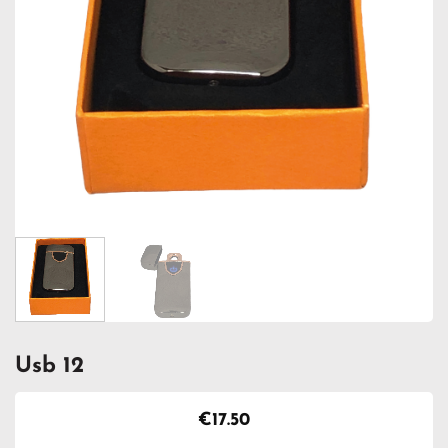
Usb 12
€
17.50