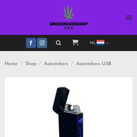
Ga
naar
inhoud
NL
Home
/
Shop
/
Aanstekers
/
Aanstekers USB