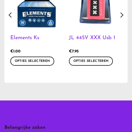
Elements Ks
JL 445V XXX Usb 1
€
1.00
€
7.95
OPTIES SELECTEREN
OPTIES SELECTEREN
Dit
Dit
product
product
heeft
heeft
meerdere
meerdere
variaties.
variaties.
Deze
Deze
optie
optie
kan
kan
gekozen
gekozen
worden
worden
Belangrijke zaken
op
op