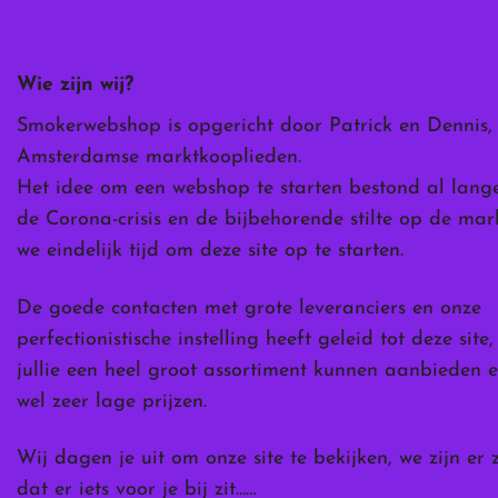
kan
gekozen
worden
Wie zijn wij?
op
de
Smokerwebshop is opgericht door Patrick en Dennis,
ina
productpagina
Amsterdamse marktkooplieden.
Het idee om een webshop te starten bestond al lang
de Corona-crisis en de bijbehorende stilte op de ma
we eindelijk tijd om deze site op te starten.
De goede contacten met grote leveranciers en onze
perfectionistische instelling heeft geleid tot deze site
jullie een heel groot assortiment kunnen aanbieden e
wel zeer lage prijzen.
Wij dagen je uit om onze site te bekijken, we zijn er 
dat er iets voor je bij zit……