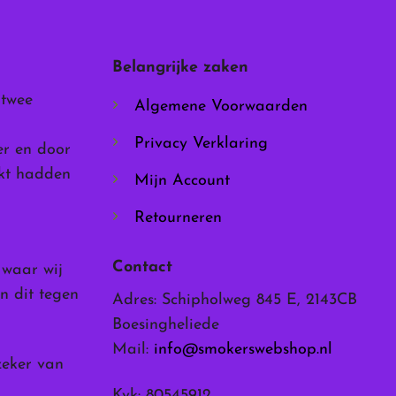
kan
gekozen
worden
Belangrijke zaken
op
de
 twee
Algemene Voorwaarden
productpagina
Privacy Verklaring
er en door
rkt hadden
Mijn Account
Retourneren
Contact
, waar wij
n dit tegen
Adres: Schipholweg 845 E, 2143CB
Boesingheliede
Mail:
info@smokerswebshop.nl
zeker van
Kvk: 80545912