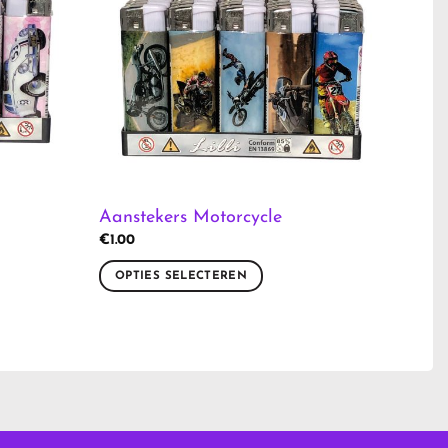
Aanstekers Motorcycle
€
1.00
OPTIES SELECTEREN
Dit
product
heeft
meerdere
variaties.
Deze
optie