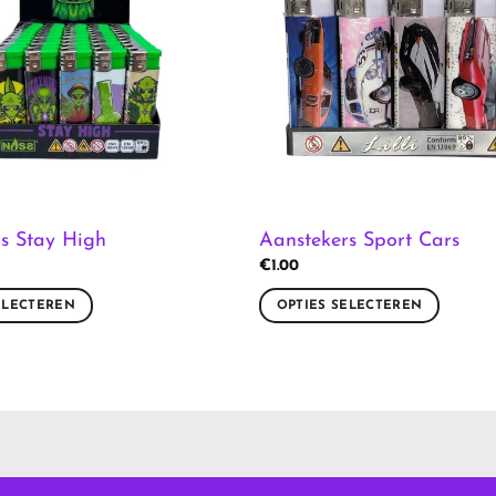
s Stay High
Aanstekers Sport Cars
€
1.00
ELECTEREN
OPTIES SELECTEREN
Dit
product
heeft
meerdere
variaties.
Deze
optie