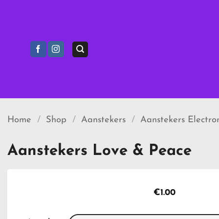
Ga
naar
inhoud
Home
/
Shop
/
Aanstekers
/
Aanstekers Electron
Aanstekers Love & Peace
€
1.00