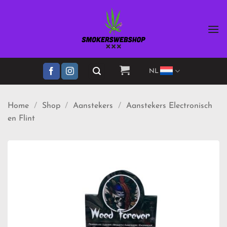
Ga
naar
inhoud
NL
Home
/
Shop
/
Aanstekers
/
Aanstekers Electronisch
en Flint