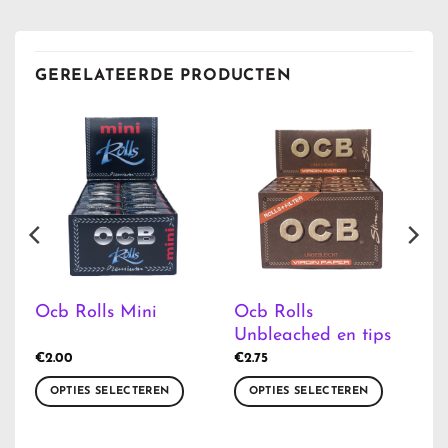
GERELATEERDE PRODUCTEN
Ocb Rolls
Ocb Rolls Mini
Unbleached en tips
€
2.00
€
2.75
OPTIES SELECTEREN
OPTIES SELECTEREN
Dit
Dit
product
product