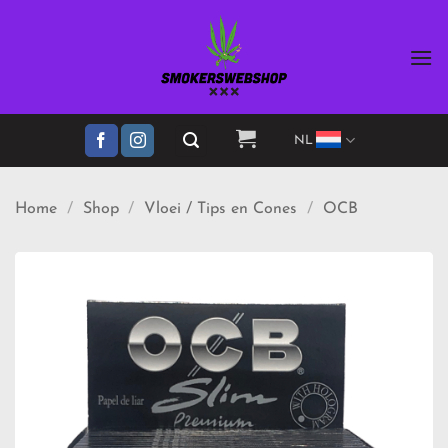
Ga
naar
inhoud
NL
Home
/
Shop
/
Vloei / Tips en Cones
/
OCB