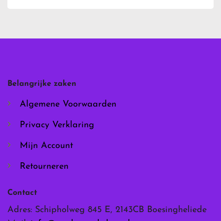
heeft
heeft
meerdere
meerdere
variaties.
variaties.
Deze
Deze
optie
optie
kan
kan
gekozen
gekozen
worden
worden
Belangrijke zaken
op
op
de
de
Algemene Voorwaarden
productpagina
productpagina
Privacy Verklaring
Mijn Account
Retourneren
Contact
Adres: Schipholweg 845 E, 2143CB Boesingheliede