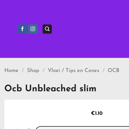
Ga
naar
inhoud
Home
/
Shop
/
Vloei / Tips en Cones
/
OCB
Ocb Unbleached slim
€
1.10