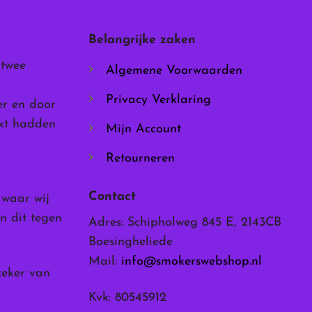
gekozen
worden
Belangrijke zaken
op
de
 twee
Algemene Voorwaarden
productpagina
Privacy Verklaring
er en door
rkt hadden
Mijn Account
Retourneren
Contact
, waar wij
n dit tegen
Adres: Schipholweg 845 E, 2143CB
Boesingheliede
Mail:
info@smokerswebshop.nl
zeker van
Kvk: 80545912