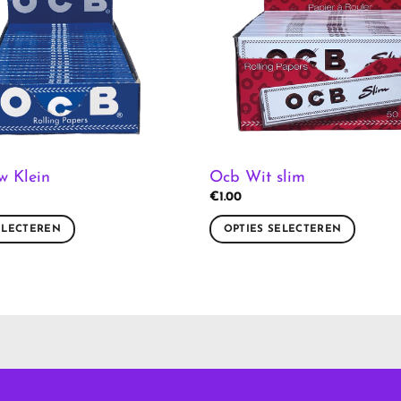
w Klein
Ocb Wit slim
€
1.00
ELECTEREN
OPTIES SELECTEREN
Dit
product
heeft
meerdere
variaties.
Deze
optie
kan