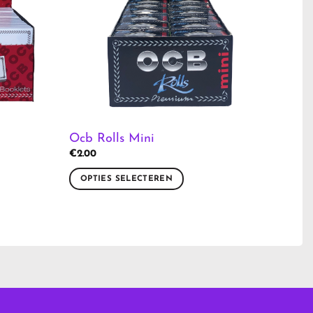
Ocb Rolls Mini
€
2.00
OPTIES SELECTEREN
Dit
product
heeft
meerdere
variaties.
Deze
optie
kan