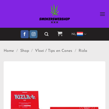
Ga
naar
inhoud
NL
Home
/
Shop
/
Vloei / Tips en Cones
/
Rizla