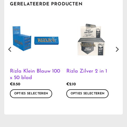
GERELATEERDE PRODUCTEN
0
Rizla Klein Blauw 100
Rizla Zilver 2 in 1
x 50 blad
€
0.50
€
2.10
OPTIES SELECTEREN
OPTIES SELECTEREN
Dit
Dit
product
product
heeft
heeft
meerdere
meerdere
variaties.
variaties.