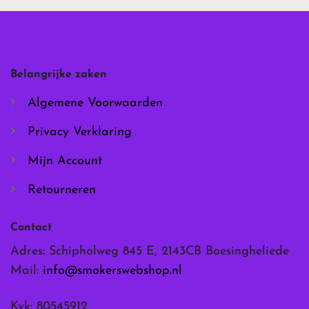
Deze
Deze
optie
optie
kan
kan
gekozen
gekozen
worden
worden
Belangrijke zaken
op
op
de
de
Algemene Voorwaarden
productpagina
productpagina
Privacy Verklaring
Mijn Account
Retourneren
Contact
Adres: Schipholweg 845 E, 2143CB Boesingheliede
Mail:
info@smokerswebshop.nl
Kvk: 80545912