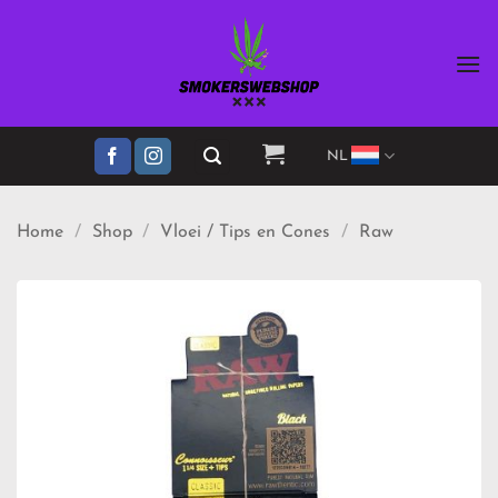
Ga
naar
inhoud
NL
Home
/
Shop
/
Vloei / Tips en Cones
/
Raw