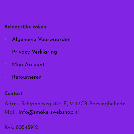
optie
optie
kan
kan
gekozen
gekozen
worden
worden
Belangrijke zaken
op
op
de
de
Algemene Voorwaarden
productpagina
productpagina
Privacy Verklaring
Mijn Account
Retourneren
Contact
Adres: Schipholweg 845 E, 2143CB Boesingheliede
Mail:
info@smokerswebshop.nl
Kvk: 80545912