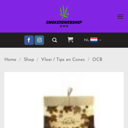
Ga
naar
inhoud
NL
Home
/
Shop
/
Vloei / Tips en Cones
/
OCB