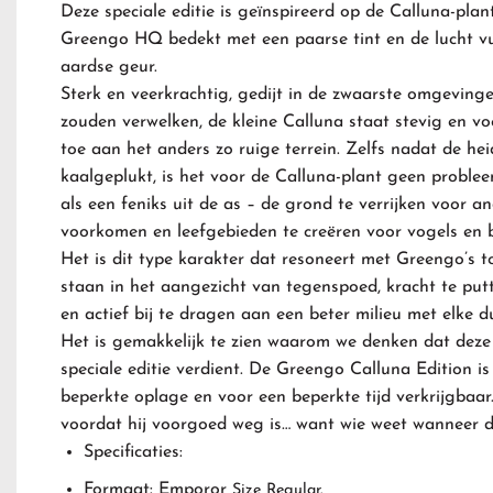
Deze speciale editie is geïnspireerd op de Calluna-plan
Greengo HQ bedekt met een paarse tint en de lucht vu
aardse geur.
Sterk en veerkrachtig, gedijt in de zwaarste omgeving
zouden verwelken, de kleine Calluna staat stevig en vo
toe aan het anders zo ruige terrein.
Zelfs nadat de hei
kaalgeplukt, is het voor de Calluna-plant geen proble
als een feniks uit de as – de grond te verrijken voor an
voorkomen en leefgebieden te creëren voor vogels en b
Het is dit type karakter dat resoneert met Greengo’s 
staan ​​in het aangezicht van tegenspoed, kracht te pu
en actief bij te dragen aan een beter milieu met elke d
Het is gemakkelijk te zien waarom we denken dat deze 
speciale editie verdient.
De Greengo Calluna Edition is n
beperkte oplage en voor een beperkte tijd verkrijgbaar
voordat hij voorgoed weg is… want wie weet wanneer d
Specificaties:
Formaat: Emporor
Size Regular.