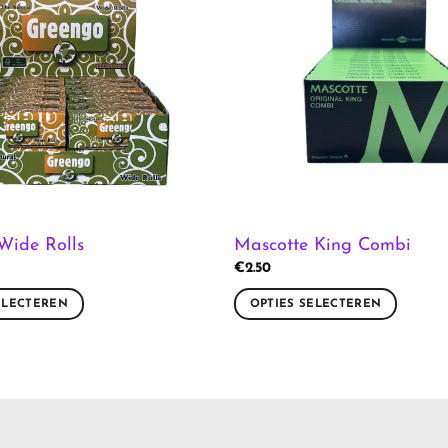
Wide Rolls
Mascotte King Combi
€
2.50
ELECTEREN
OPTIES SELECTEREN
Dit
product
heeft
meerdere
variaties.
Deze