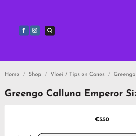
Ga
naar
inhoud
Home
/
Shop
/
Vloei / Tips en Cones
/
Greengo
Greengo Calluna Emperor Si
€
3.50