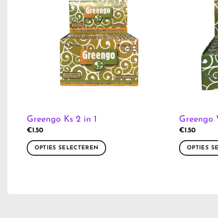
Greengo Ks 2 in 1
Greengo 
€
1.50
€
1.50
OPTIES SELECTEREN
OPTIES S
Dit
Dit
product
product
heeft
heeft
meerdere
meerdere
variaties.
variaties.
Deze
Deze