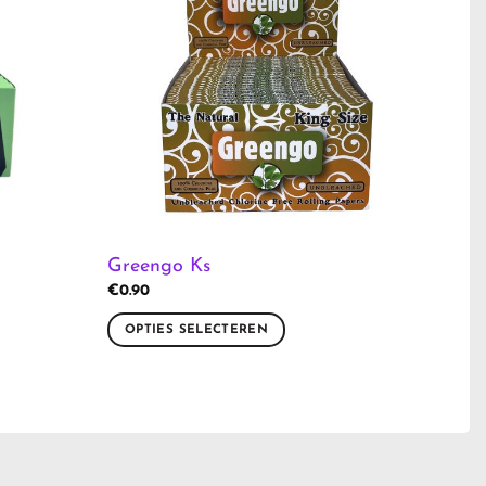
Greengo Ks
€
0.90
OPTIES SELECTEREN
Dit
product
heeft
meerdere
variaties.
Deze