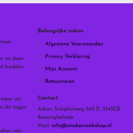
optie
kan
gekozen
worden
Belangrijke zaken
op
de
 twee
Algemene Voorwaarden
productpagina
Privacy Verklaring
er en door
rkt hadden
Mijn Account
Retourneren
Contact
, waar wij
n dit tegen
Adres: Schipholweg 845 E, 2143CB
Boesingheliede
Mail:
info@smokerswebshop.nl
zeker van