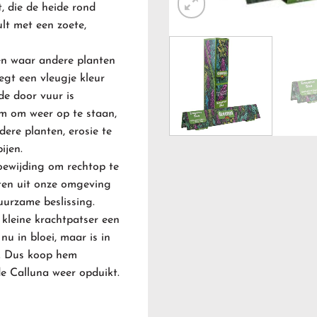
t, die de heide rond
lt met een zoete,
en waar andere planten
egt een vleugje kleur
de door vuur is
em om weer op te staan,
dere planten, erosie te
ijen.
toewijding om rechtop te
tten uit onze omgeving
uurzame beslissing.
kleine krachtpatser een
u in bloei, maar is in
.
Dus koop hem
e Calluna weer opduikt.