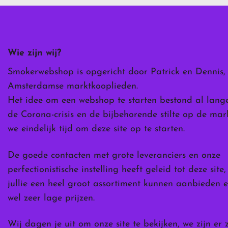
optie
kan
gekozen
worden
Wie zijn wij?
op
de
Smokerwebshop is opgericht door Patrick en Dennis,
ina
productpagina
Amsterdamse marktkooplieden.
Het idee om een webshop te starten bestond al lang
de Corona-crisis en de bijbehorende stilte op de ma
we eindelijk tijd om deze site op te starten.
De goede contacten met grote leveranciers en onze
perfectionistische instelling heeft geleid tot deze site
jullie een heel groot assortiment kunnen aanbieden e
wel zeer lage prijzen.
Wij dagen je uit om onze site te bekijken, we zijn er 