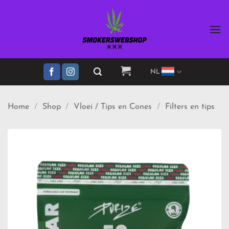
Ga
naar
inhoud
NL
Home
/
Shop
/
Vloei / Tips en Cones
/
Filters en tips