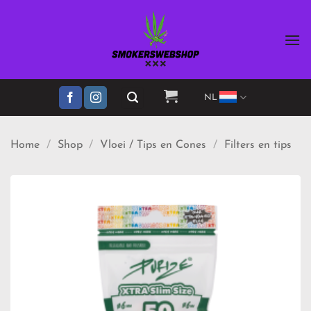
Ga
naar
inhoud
NL
Home
/
Shop
/
Vloei / Tips en Cones
/
Filters en tips