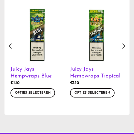
Juicy Jays
Juicy Jays
e
Hempwraps Blue
Hempwraps Tropical
€
1.10
€
1.10
OPTIES SELECTEREN
OPTIES SELECTEREN
Dit
Dit
product
product
heeft
heeft
meerdere
meerdere
variaties.
variaties.
Deze
Deze