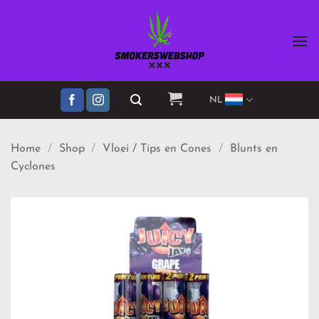
Ga
naar
inhoud
NL
Home
/
Shop
/
Vloei / Tips en Cones
/
Blunts en
Cyclones