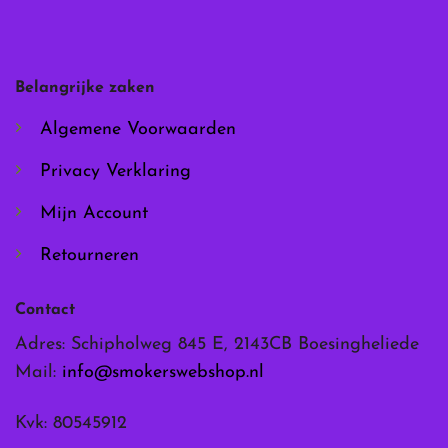
optie
optie
kan
kan
gekozen
gekozen
worden
worden
Belangrijke zaken
op
op
de
de
Algemene Voorwaarden
productpagina
productpagina
Privacy Verklaring
Mijn Account
Retourneren
Contact
Adres: Schipholweg 845 E, 2143CB Boesingheliede
Mail:
info@smokerswebshop.nl
Kvk: 80545912