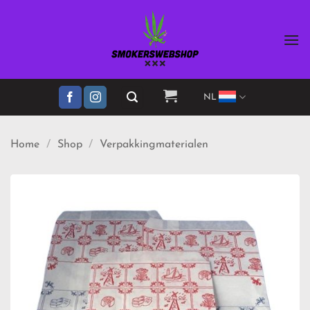
Ga
naar
inhoud
NL
Home
/
Shop
/
Verpakkingmaterialen