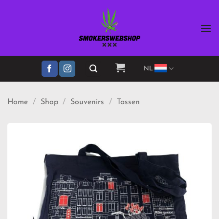
Ga
naar
inhoud
NL
Home
/
Shop
/
Souvenirs
/
Tassen