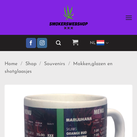
Ga
naar
inhoud
NL
Home
/
Shop
/
Souvenirs
/
Mokken,glazen en
shotglaasjes