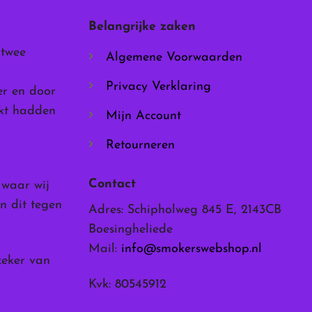
worden
Belangrijke zaken
op
de
 twee
Algemene Voorwaarden
productpagina
Privacy Verklaring
er en door
rkt hadden
Mijn Account
Retourneren
Contact
, waar wij
n dit tegen
Adres: Schipholweg 845 E, 2143CB
Boesingheliede
Mail:
info@smokerswebshop.nl
zeker van
Kvk: 80545912