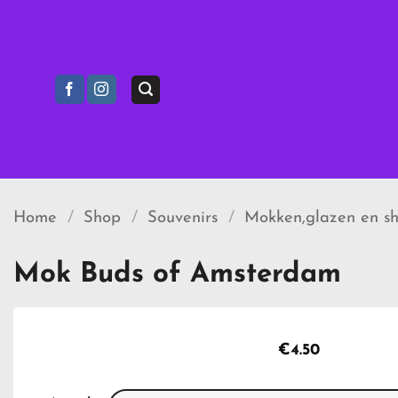
Ga
naar
inhoud
Home
/
Shop
/
Souvenirs
/
Mokken,glazen en sh
Mok Buds of Amsterdam
€
4.50