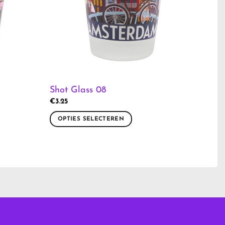
Shot Glass 08
€
3.25
OPTIES SELECTEREN
Dit
product
heeft
meerdere
variaties.
Deze
optie
kan
gekozen