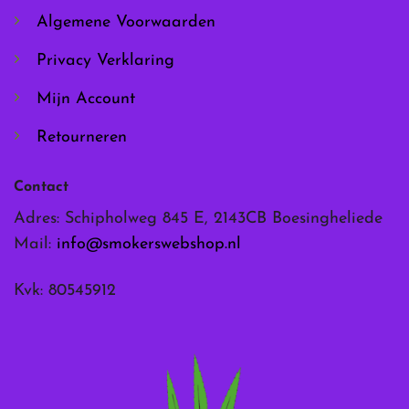
de
de
Algemene Voorwaarden
productpagina
productpagina
Privacy Verklaring
Mijn Account
Retourneren
Contact
Adres: Schipholweg 845 E, 2143CB Boesingheliede
Mail:
info@smokerswebshop.nl
Kvk: 80545912