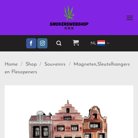
Ga
naar
inhoud
NL
Home
/
Shop
/
Souvenirs
/
Magneten,Sleutelhangers
en Flesopeners