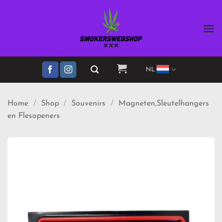
Ga
naar
inhoud
NL
Home
/
Shop
/
Souvenirs
/
Magneten,Sleutelhangers
en Flesopeners