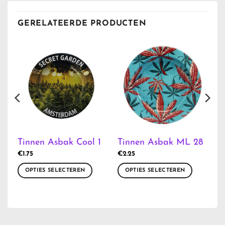
GERELATEERDE PRODUCTEN
3
Tinnen Asbak Cool 1
Tinnen Asbak ML 28
€
1.75
€
2.25
OPTIES SELECTEREN
OPTIES SELECTEREN
Dit
Dit
product
product
heeft
heeft
meerdere
meerdere