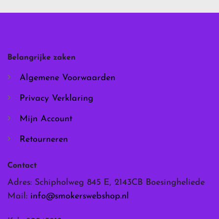
variaties.
variaties.
Deze
Deze
optie
optie
kan
kan
gekozen
gekozen
worden
worden
Belangrijke zaken
op
op
de
de
Algemene Voorwaarden
productpagina
productpagina
Privacy Verklaring
Mijn Account
Retourneren
Contact
Adres: Schipholweg 845 E, 2143CB Boesingheliede
Mail:
info@smokerswebshop.nl