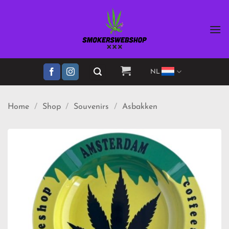
Ga
naar
inhoud
NL
Home
/
Shop
/
Souvenirs
/
Asbakken