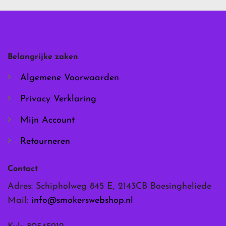
Deze
Deze
optie
optie
kan
kan
gekozen
gekozen
worden
worden
Belangrijke zaken
op
op
de
de
Algemene Voorwaarden
productpagina
productpagina
Privacy Verklaring
Mijn Account
Retourneren
Contact
Adres: Schipholweg 845 E, 2143CB Boesingheliede
Mail:
info@smokerswebshop.nl