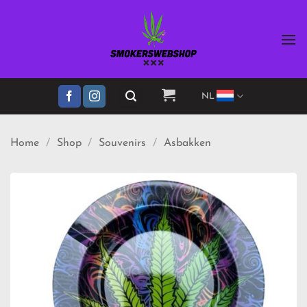
Ga
naar
inhoud
NL
Home
/
Shop
/
Souvenirs
/
Asbakken