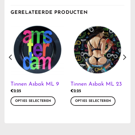
GERELATEERDE PRODUCTEN
0
Tinnen Asbak ML 9
Tinnen Asbak ML 23
€
2.25
€
2.25
OPTIES SELECTEREN
OPTIES SELECTEREN
Dit
Dit
product
product
heeft
heeft
meerdere
meerdere
variaties.
variaties.