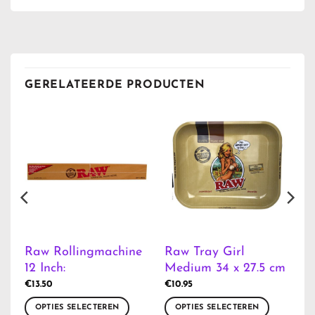
GERELATEERDE PRODUCTEN
e
Raw Rollingmachine
Raw Tray Girl
12 Inch:
Medium 34 x 27.5 cm
€
13.50
€
10.95
OPTIES SELECTEREN
OPTIES SELECTEREN