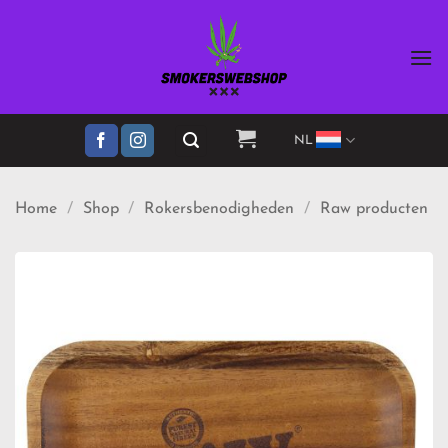
Ga
naar
inhoud
NL
Home
/
Shop
/
Rokersbenodigheden
/
Raw producten