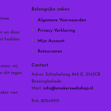
worden
Belangrijke zaken
op
de
 twee
Algemene Voorwaarden
productpagina
Privacy Verklaring
er en door
rkt hadden
Mijn Account
Retourneren
Contact
, waar wij
n dit tegen
Adres: Schipholweg 845 E, 2143CB
Boesingheliede
Mail:
info@smokerswebshop.nl
zeker van
Kvk: 80545912