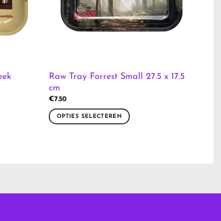
eek
Raw Tray Forrest Small 27.5 x 17.5
cm
€
7.50
OPTIES SELECTEREN
Dit
product
heeft
meerdere
variaties.
Deze
optie
kan
gekozen