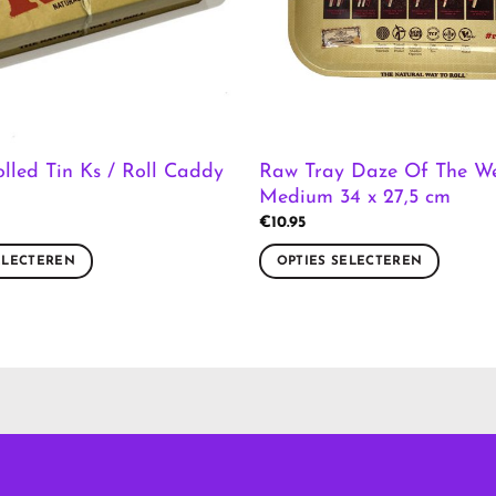
Raw Tray Daze Of The W
lled Tin Ks / Roll Caddy
Medium 34 x 27,5 cm
€
10.95
ELECTEREN
OPTIES SELECTEREN
Dit
product
heeft
meerdere
variaties.
Deze
optie
kan
gekozen