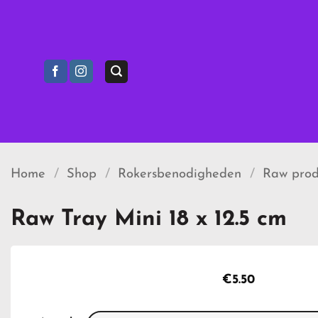
Ga
naar
inhoud
Home
/
Shop
/
Rokersbenodigheden
/
Raw prod
Raw Tray Mini 18 x 12.5 cm
€
5.50