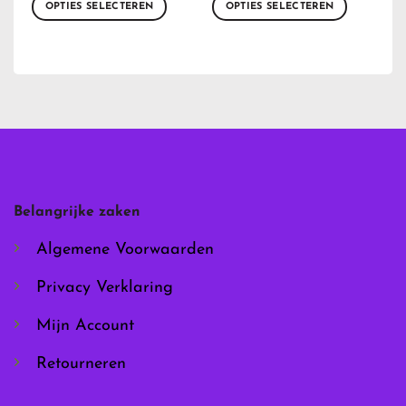
OPTIES SELECTEREN
OPTIES SELECTEREN
Dit
Dit
product
product
heeft
heeft
meerdere
meerdere
variaties.
variaties.
Deze
Deze
optie
optie
kan
kan
gekozen
gekozen
worden
worden
Belangrijke zaken
op
op
de
de
Algemene Voorwaarden
productpagina
productpagina
Privacy Verklaring
Mijn Account
Retourneren