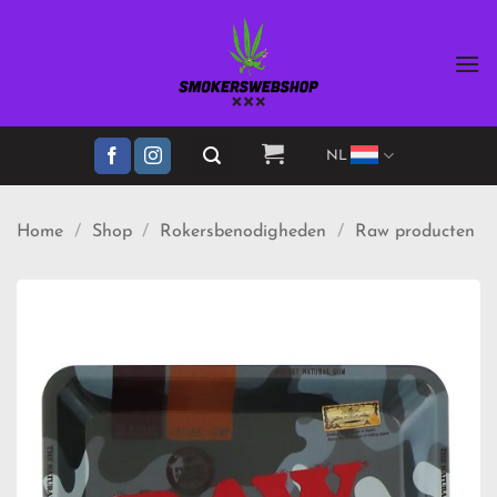
Ga
naar
inhoud
NL
Home
/
Shop
/
Rokersbenodigheden
/
Raw producten