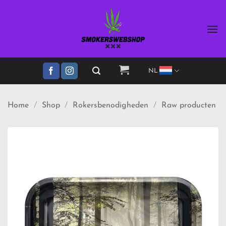
Ga
naar
inhoud
NL
Home
/
Shop
/
Rokersbenodigheden
/
Raw producten