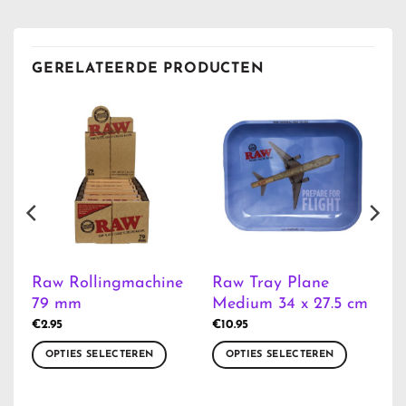
GERELATEERDE PRODUCTEN
Raw Rollingmachine
Raw Tray Plane
79 mm
Medium 34 x 27.5 cm
€
2.95
€
10.95
OPTIES SELECTEREN
OPTIES SELECTEREN
Dit
Dit
product
product