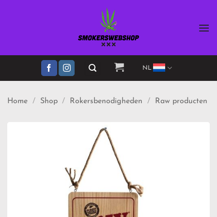
Ga
naar
inhoud
NL
Home
/
Shop
/
Rokersbenodigheden
/
Raw producten