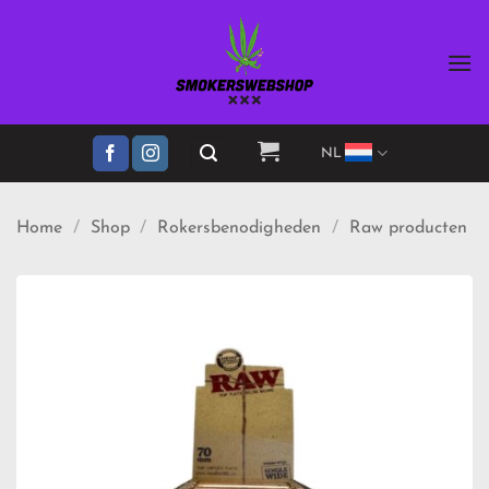
Ga
naar
inhoud
NL
Home
/
Shop
/
Rokersbenodigheden
/
Raw producten