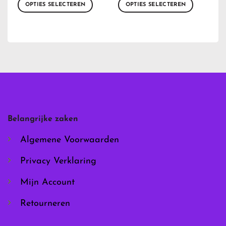
OPTIES SELECTEREN
OPTIES SELECTEREN
Dit
Dit
product
product
heeft
heeft
meerdere
meerdere
variaties.
variaties.
Deze
Deze
optie
optie
kan
kan
gekozen
gekozen
worden
worden
Belangrijke zaken
op
op
de
de
Algemene Voorwaarden
productpagina
productpagina
Privacy Verklaring
Mijn Account
Retourneren