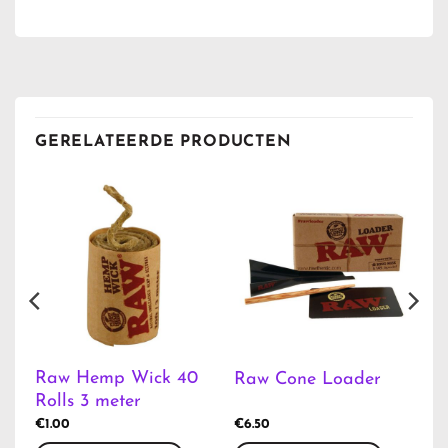
GERELATEERDE PRODUCTEN
e
Raw Hemp Wick 40
Raw Cone Loader
Rolls 3 meter
€
1.00
€
6.50