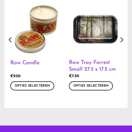
Raw Tray Forrest
Raw Candle
Small 27.5 x 17.5 cm
€
9.50
€
7.50
OPTIES SELECTEREN
OPTIES SELECTEREN
Dit
Dit
product
product
heeft
heeft
meerdere
meerdere
variaties.
variaties.
Deze
Deze
optie
optie