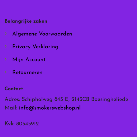
kan
kan
gekozen
gekozen
worden
worden
Belangrijke zaken
op
op
de
de
Algemene Voorwaarden
productpagina
productpagina
Privacy Verklaring
Mijn Account
Retourneren
Contact
Adres: Schipholweg 845 E, 2143CB Boesingheliede
Mail:
info@smokerswebshop.nl
Kvk: 80545912