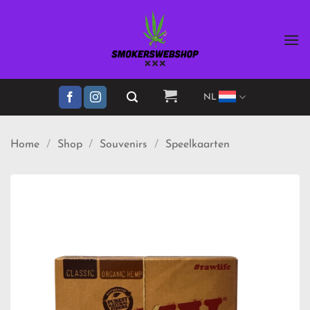
Ga
naar
inhoud
NL
Home
/
Shop
/
Souvenirs
/
Speelkaarten