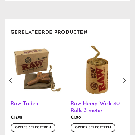
GERELATEERDE PRODUCTEN
Raw Hemp Wick 40
Raw Trident
m
Rolls 3 meter
€
14.95
€
1.00
OPTIES SELECTEREN
OPTIES SELECTEREN