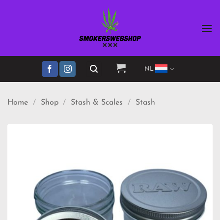
Ga
naar
inhoud
NL
Home
/
Shop
/
Stash & Scales
/
Stash