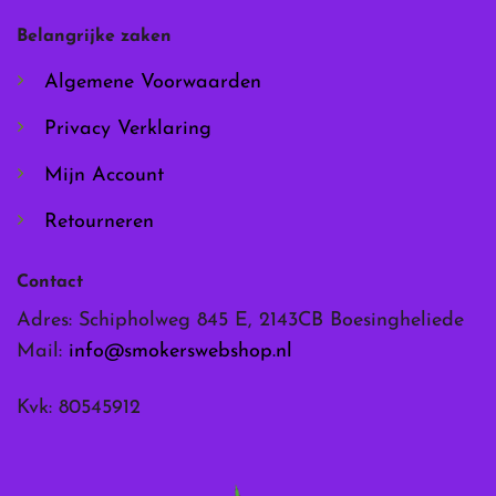
worden
worden
Belangrijke zaken
op
op
de
de
Algemene Voorwaarden
productpagina
productpagina
Privacy Verklaring
Mijn Account
Retourneren
Contact
Adres: Schipholweg 845 E, 2143CB Boesingheliede
Mail:
info@smokerswebshop.nl
Kvk: 80545912