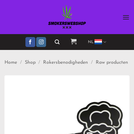
Ga
naar
inhoud
NL
Home
/
Shop
/
Rokersbenodigheden
/
Raw producten