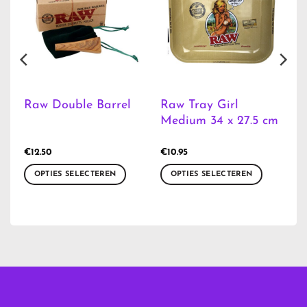
Raw Tray Girl
Raw Double Barrel
Medium 34 x 27.5 cm
€
12.50
€
10.95
OPTIES SELECTEREN
OPTIES SELECTEREN
Dit
Dit
product
product
heeft
heeft
meerdere
meerdere
variaties.
variaties.
Deze
Deze
optie
optie
kan
kan
gekozen
gekozen