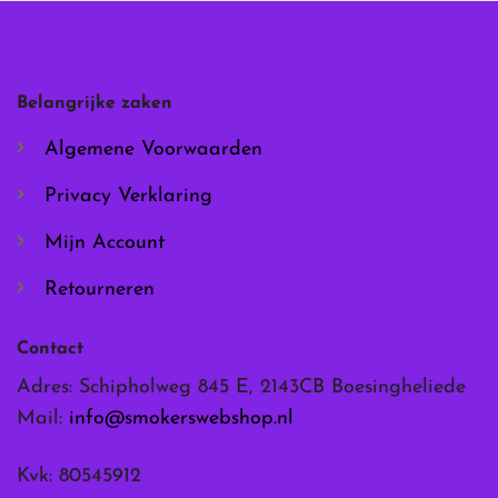
optie
optie
kan
kan
gekozen
gekozen
worden
worden
Belangrijke zaken
op
op
de
de
Algemene Voorwaarden
productpagina
productpagina
Privacy Verklaring
Mijn Account
Retourneren
Contact
Adres: Schipholweg 845 E, 2143CB Boesingheliede
Mail:
info@smokerswebshop.nl
Kvk: 80545912