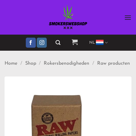
Ga
naar
inhoud
NL
Home
/
Shop
/
Rokersbenodigheden
/
Raw producten