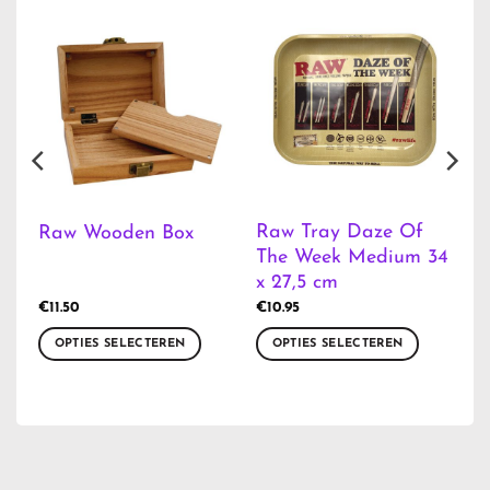
e
Raw Tray Daze Of
Raw Wooden Box
The Week Medium 34
x 27,5 cm
€
11.50
€
10.95
OPTIES SELECTEREN
OPTIES SELECTEREN
Dit
Dit
product
product
heeft
heeft
meerdere
meerdere
variaties.
variaties.
Deze
Deze