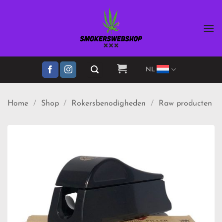
Ga
naar
inhoud
NL
Home
/
Shop
/
Rokersbenodigheden
/
Raw producten